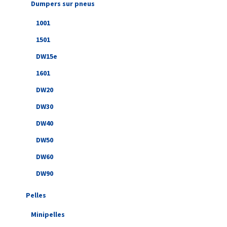
Dumpers sur pneus
1001
1501
DW15e
1601
DW20
DW30
DW40
DW50
DW60
DW90
Pelles
Minipelles