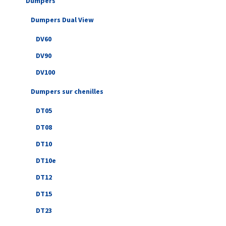
Dumpers
Dumpers Dual View
DV60
DV90
DV100
Dumpers sur chenilles
DT05
DT08
DT10
DT10e
DT12
DT15
DT23