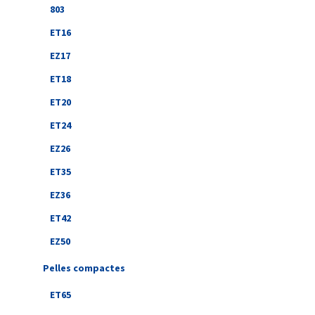
803
ET16
EZ17
ET18
ET20
ET24
EZ26
ET35
EZ36
ET42
EZ50
Pelles compactes
ET65