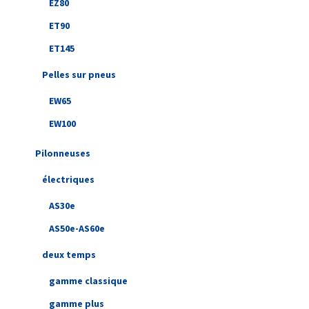
EZ80
ET90
ET145
Pelles sur pneus
EW65
EW100
Pilonneuses
électriques
AS30e
AS50e-AS60e
deux temps
gamme classique
gamme plus