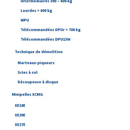
Intermédiaires 300 – 600 kg
Lourdes > 600 kg
WPU
Télécommandées DPUr > 700 kg
Télécommandées DPU130r
Technique de démolition
Marteaux-piqueurs
Scies à sol
Découpeuse à disque
Minipelles XCMG
XE18E
XE20E
XE27E