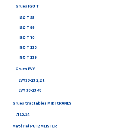
Grues IGO T
IGO T 85
IGO T 99
IGO T 70
IGO T 130
IGO T 139
Grues EVY
EVY30-23 2,2 t
EVY 30-23 4t
Grues tractables MIDI CRANES
LT12.14
Matériel PUTZMEISTER