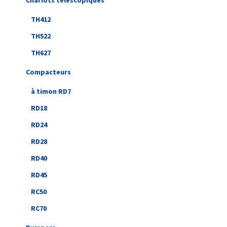
Chariots télescopiques
TH412
TH522
TH627
Compacteurs
à timon RD7
RD18
RD24
RD28
RD40
RD45
RC50
RC70