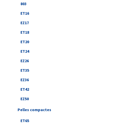
803
ET16
EZ17
ET18
ET20
ET24
EZ26
ET35
EZ36
ET42
EZ50
Pelles compactes
ET65