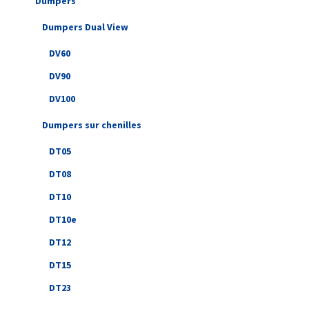
Dumpers
Dumpers Dual View
DV60
DV90
DV100
Dumpers sur chenilles
DT05
DT08
DT10
DT10e
DT12
DT15
DT23