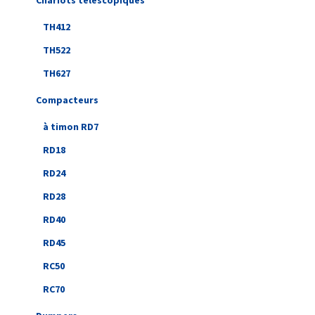
Chariots télescopiques
TH412
TH522
TH627
Compacteurs
à timon RD7
RD18
RD24
RD28
RD40
RD45
RC50
RC70