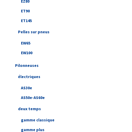
EZ80
ET90
ET145
Pelles sur pneus
EW65
EW100
Pilonneuses
électriques
AS30e
AS50e-AS60e
deux temps
gamme classique
gamme plus