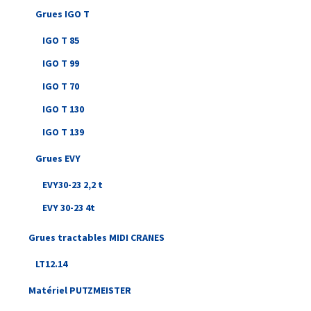
Grues IGO T
IGO T 85
IGO T 99
IGO T 70
IGO T 130
IGO T 139
Grues EVY
EVY30-23 2,2 t
EVY 30-23 4t
Grues tractables MIDI CRANES
LT12.14
Matériel PUTZMEISTER