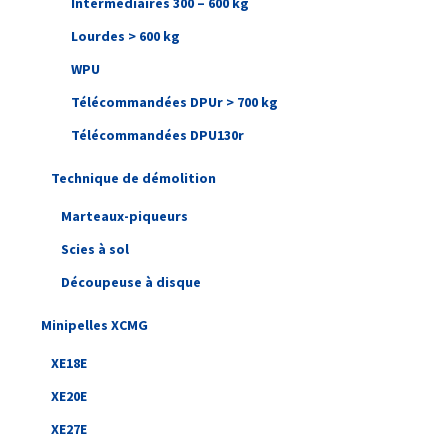
Intermédiaires 300 – 600 kg
Lourdes > 600 kg
WPU
Télécommandées DPUr > 700 kg
Télécommandées DPU130r
Technique de démolition
Marteaux-piqueurs
Scies à sol
Découpeuse à disque
Minipelles XCMG
XE18E
XE20E
XE27E