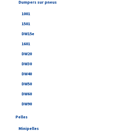
Dumpers sur pneus
1001
1501
DW15e
1601
DW20
DW30
DW40
DW50
DW60
DW90
Pelles
Minipelles