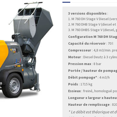
3 versions disponibles
:
1. M 760 DH Stage V Diesel (ver
2. M 760 DHB Stage V (diesel et
3. M 760 DHBS Stage V (diesel, 
Configuration M 760 DH Stage
Capacité du réservoir
: 70 l
Compresseur
: 4,8 m3/min. pr
Moteur
: Diesel Deutz à 3 cyl
Pression max
: 8 bar
Portée / hauteur de pompa
Débit pompage*
: 4 m3/h
Poids
: 1715 kg
Essieux
: freiné, homologué po
Longueur x largeur x hauteu
Hauteur de remplissage
: 82
* Le débit est théorique et