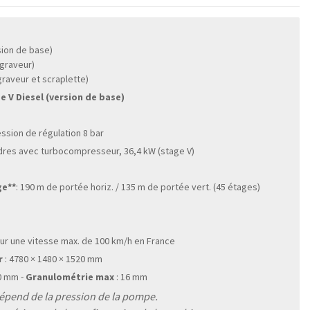
sion de base)
 graveur)
graveur et scraplette)
 V Diesel (version de base)
ession de régulation 8 bar
indres avec turbocompresseur, 36,4 kW (stage V)
ge**
: 190 m de portée horiz. / 135 m de portée vert. (45 étages)
ur une vitesse max. de 100 km/h en France
r
: 4780 × 1480 × 1520 mm
0 mm -
Granulométrie max
: 16 mm
 dépend de la pression de la pompe.