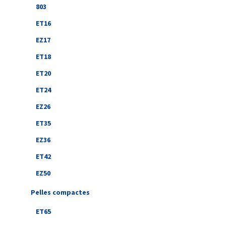
803
ET16
EZ17
ET18
ET20
ET24
EZ26
ET35
EZ36
ET42
EZ50
Pelles compactes
ET65