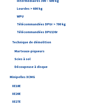
Intermédiaires 300 – 600 kg
Lourdes > 600 kg
WPU
Télécommandées DPUr > 700 kg
Télécommandées DPU130r
Technique de démolition
Marteaux-piqueurs
Scies à sol
Découpeuse à disque
Minipelles XCMG
XE18E
XE20E
XE27E