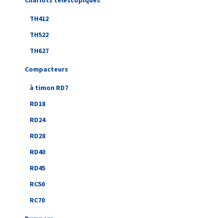
Chariots télescopiques
TH412
TH522
TH627
Compacteurs
à timon RD7
RD18
RD24
RD28
RD40
RD45
RC50
RC70