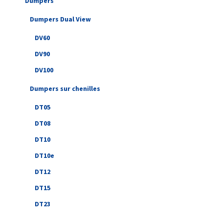
Dumpers
Dumpers Dual View
DV60
DV90
DV100
Dumpers sur chenilles
DT05
DT08
DT10
DT10e
DT12
DT15
DT23