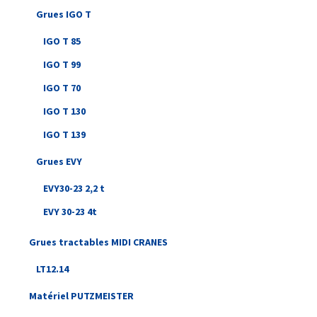
Grues IGO T
IGO T 85
IGO T 99
IGO T 70
IGO T 130
IGO T 139
Grues EVY
EVY30-23 2,2 t
EVY 30-23 4t
Grues tractables MIDI CRANES
LT12.14
Matériel PUTZMEISTER