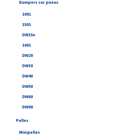
Dumpers sur pneus
1001
1501
DW15e
1601
DW20
DW30
DW40
DW50
DW60
DW90
Pelles
Minipelles