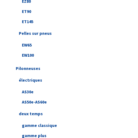
EZ80
ET90
ET145
Pelles sur pneus
EW65
EW100
Pilonneuses
électriques
AS30e
AS50e-AS60e
deux temps
gamme classique
gamme plus