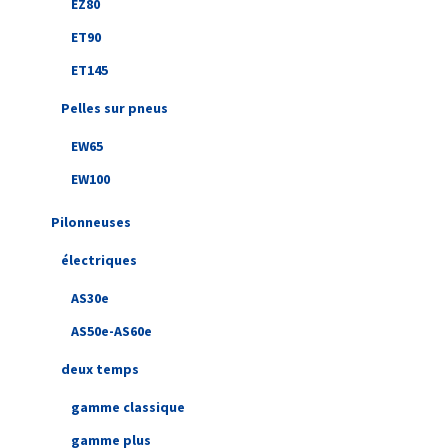
EZ80
ET90
ET145
Pelles sur pneus
EW65
EW100
Pilonneuses
électriques
AS30e
AS50e-AS60e
deux temps
gamme classique
gamme plus