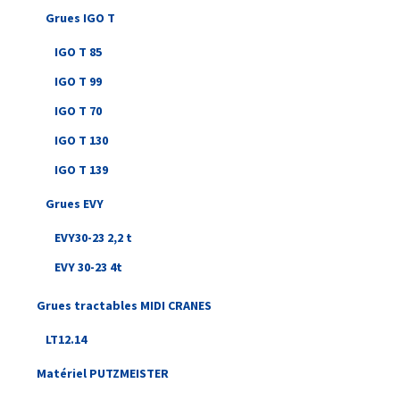
Grues IGO T
IGO T 85
IGO T 99
IGO T 70
IGO T 130
IGO T 139
Grues EVY
EVY30-23 2,2 t
EVY 30-23 4t
Grues tractables MIDI CRANES
LT12.14
Matériel PUTZMEISTER