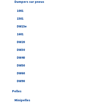
Dumpers sur pneus
1001
1501
DW15e
1601
DW20
DW30
DW40
DW50
DW60
DW90
Pelles
Minipelles