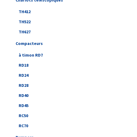
Chariots télescopiques
TH412
TH522
TH627
Compacteurs
à timon RD7
RD18
RD24
RD28
RD40
RD45
RC50
RC70