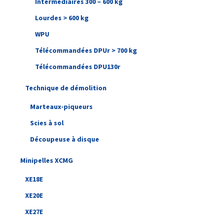
Intermédiaires 300 – 600 kg
Lourdes > 600 kg
WPU
Télécommandées DPUr > 700 kg
Télécommandées DPU130r
Technique de démolition
Marteaux-piqueurs
Scies à sol
Découpeuse à disque
Minipelles XCMG
XE18E
XE20E
XE27E