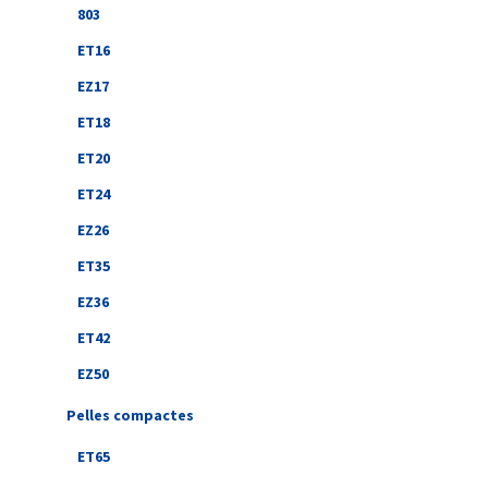
803
ET16
EZ17
ET18
ET20
ET24
EZ26
ET35
EZ36
ET42
EZ50
Pelles compactes
ET65