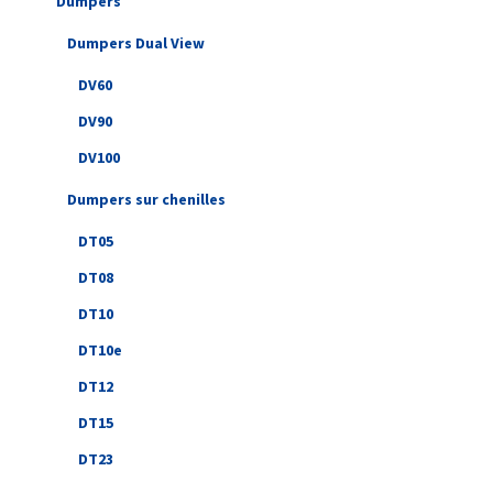
Dumpers
Dumpers Dual View
DV60
DV90
DV100
Dumpers sur chenilles
DT05
DT08
DT10
DT10e
DT12
DT15
DT23