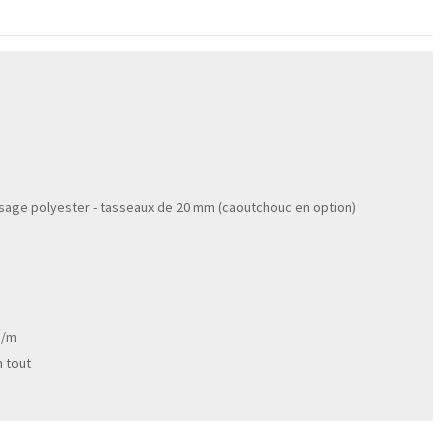
issage polyester - tasseaux de 20 mm (caoutchouc en option)
g/m
n tout