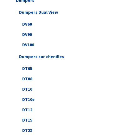
Dumpers
Dumpers Dual View
DV60
DV90
DV100
Dumpers sur chenilles
DT05
DT08
DT10
DT10e
DT12
DT15
DT23