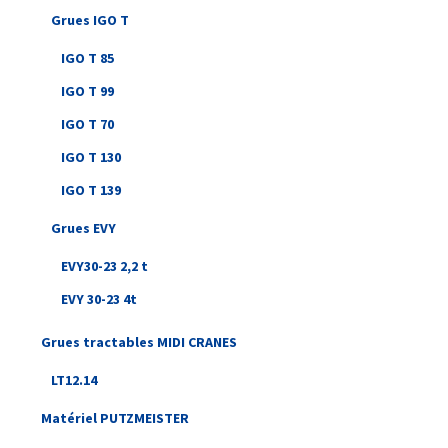
Grues IGO T
IGO T 85
IGO T 99
IGO T 70
IGO T 130
IGO T 139
Grues EVY
EVY30-23 2,2 t
EVY 30-23 4t
Grues tractables MIDI CRANES
LT12.14
Matériel PUTZMEISTER