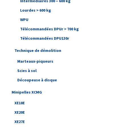
Intermédiaires 300 – 600 kg
Lourdes > 600 kg
WPU
Télécommandées DPUr > 700 kg
Télécommandées DPU130r
Technique de démolition
Marteaux-piqueurs
Scies à sol
Découpeuse à disque
Minipelles XCMG
XE18E
XE20E
XE27E