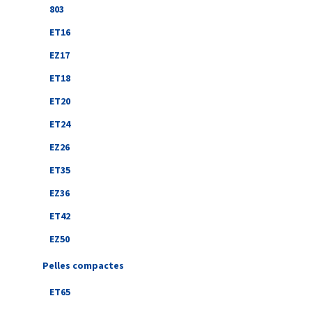
803
ET16
EZ17
ET18
ET20
ET24
EZ26
ET35
EZ36
ET42
EZ50
Pelles compactes
ET65