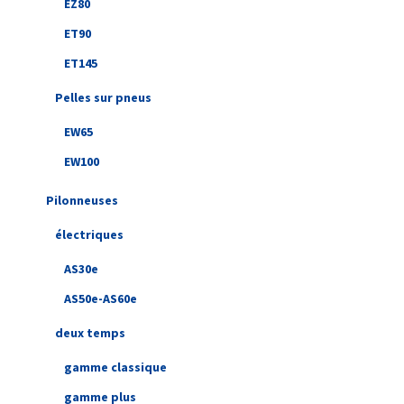
EZ80
ET90
ET145
Pelles sur pneus
EW65
EW100
Pilonneuses
électriques
AS30e
AS50e-AS60e
deux temps
gamme classique
gamme plus