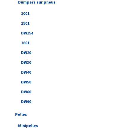
Dumpers sur pneus
1001
1501
DW15e
1601
DW20
DW30
DW40
DW50
DW60
DW90
Pelles
Minipelles