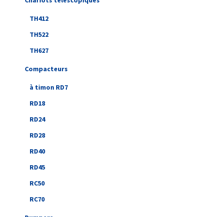
Chariots télescopiques
TH412
TH522
TH627
Compacteurs
à timon RD7
RD18
RD24
RD28
RD40
RD45
RC50
RC70