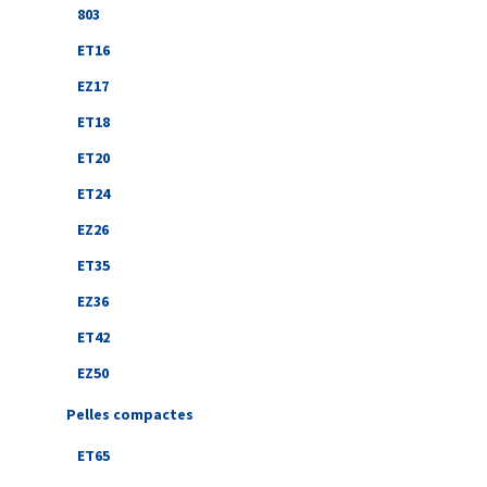
803
ET16
EZ17
ET18
ET20
ET24
EZ26
ET35
EZ36
ET42
EZ50
Pelles compactes
ET65