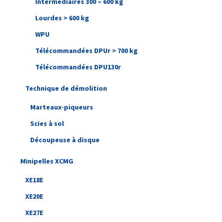
Intermédiaires 300 – 600 kg
Lourdes > 600 kg
WPU
Télécommandées DPUr > 700 kg
Télécommandées DPU130r
Technique de démolition
Marteaux-piqueurs
Scies à sol
Découpeuse à disque
Minipelles XCMG
XE18E
XE20E
XE27E