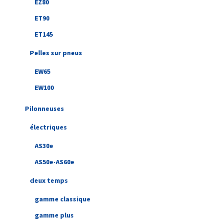
EZ80
ET90
ET145
Pelles sur pneus
EW65
EW100
Pilonneuses
électriques
AS30e
AS50e-AS60e
deux temps
gamme classique
gamme plus