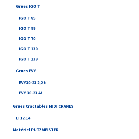
Grues IGO T
IGO T 85
IGO T 99
IGO T 70
IGO T 130
IGO T 139
Grues EVY
EVY30-23 2,2 t
EVY 30-23 4t
Grues tractables MIDI CRANES
LT12.14
Matériel PUTZMEISTER