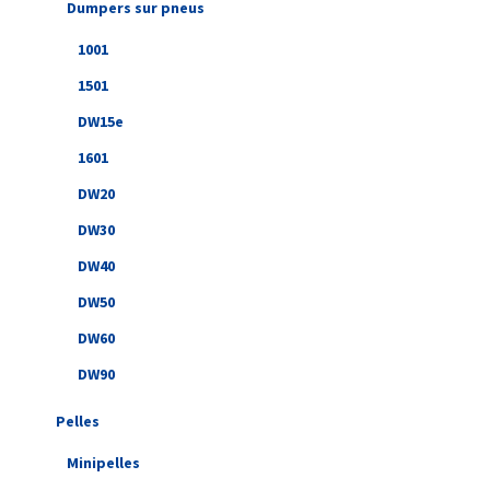
Dumpers sur pneus
1001
1501
DW15e
1601
DW20
DW30
DW40
DW50
DW60
DW90
Pelles
Minipelles