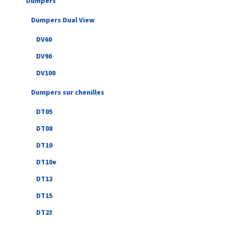
Dumpers
Dumpers Dual View
DV60
DV90
DV100
Dumpers sur chenilles
DT05
DT08
DT10
DT10e
DT12
DT15
DT23