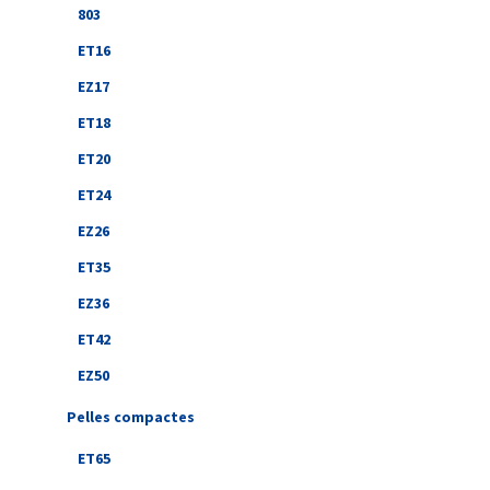
803
ET16
EZ17
ET18
ET20
ET24
EZ26
ET35
EZ36
ET42
EZ50
Pelles compactes
ET65