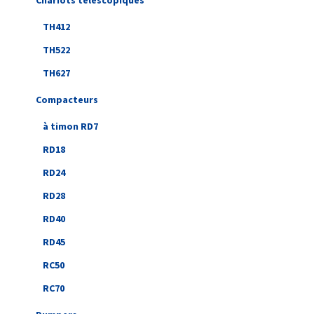
Chariots télescopiques
TH412
TH522
TH627
Compacteurs
à timon RD7
RD18
RD24
RD28
RD40
RD45
RC50
RC70