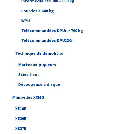
Intermédiaires 300 – 600 kg
Lourdes > 600 kg
WPU
Télécommandées DPUr > 700 kg
Télécommandées DPU130r
Technique de démolition
Marteaux-piqueurs
Scies à sol
Découpeuse à disque
Minipelles XCMG
XE18E
XE20E
XE27E