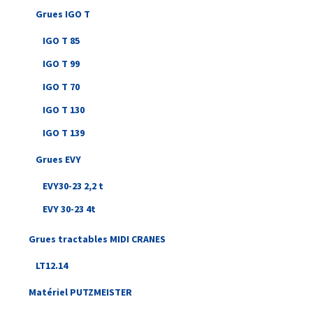
Grues IGO T
IGO T 85
IGO T 99
IGO T 70
IGO T 130
IGO T 139
Grues EVY
EVY30-23 2,2 t
EVY 30-23 4t
Grues tractables MIDI CRANES
LT12.14
Matériel PUTZMEISTER