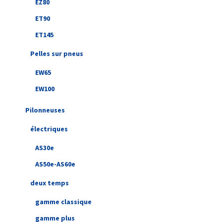
EZ80
ET90
ET145
Pelles sur pneus
EW65
EW100
Pilonneuses
électriques
AS30e
AS50e-AS60e
deux temps
gamme classique
gamme plus