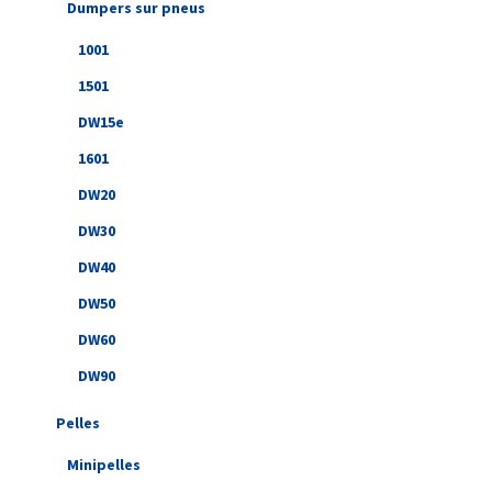
Dumpers sur pneus
1001
1501
DW15e
1601
DW20
DW30
DW40
DW50
DW60
DW90
Pelles
Minipelles