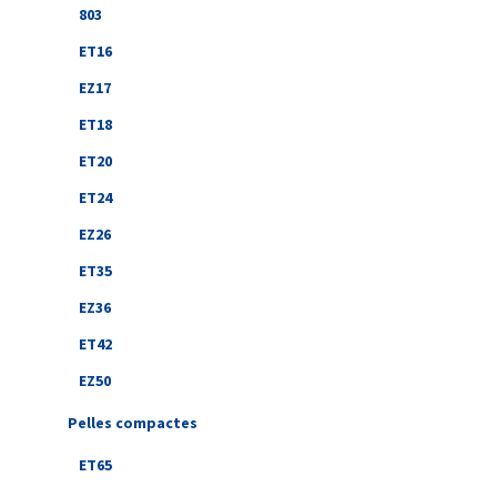
803
ET16
EZ17
ET18
ET20
ET24
EZ26
ET35
EZ36
ET42
EZ50
Pelles compactes
ET65