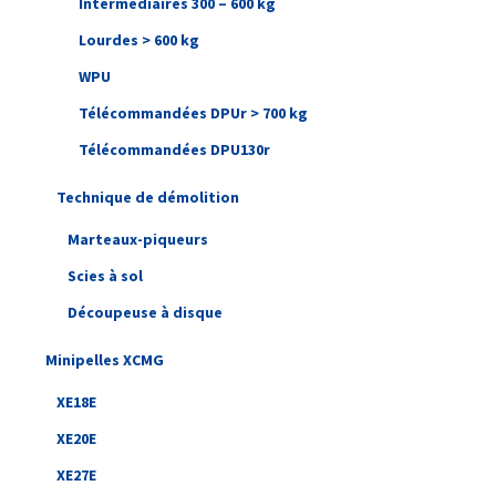
Intermédiaires 300 – 600 kg
Lourdes > 600 kg
WPU
Télécommandées DPUr > 700 kg
Télécommandées DPU130r
Technique de démolition
Marteaux-piqueurs
Scies à sol
Découpeuse à disque
Minipelles XCMG
XE18E
XE20E
XE27E