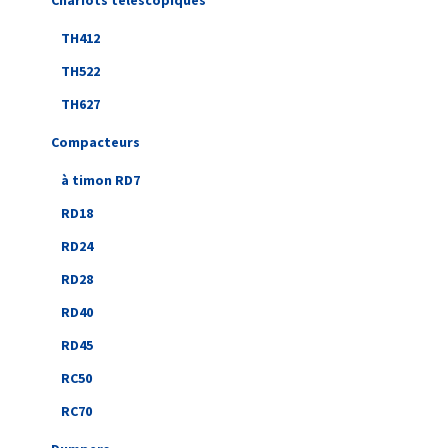
Chariots télescopiques
TH412
TH522
TH627
Compacteurs
à timon RD7
RD18
RD24
RD28
RD40
RD45
RC50
RC70