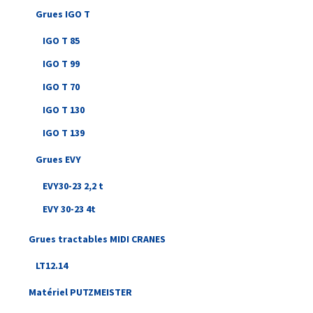
Grues IGO T
IGO T 85
IGO T 99
IGO T 70
IGO T 130
IGO T 139
Grues EVY
EVY30-23 2,2 t
EVY 30-23 4t
Grues tractables MIDI CRANES
LT12.14
Matériel PUTZMEISTER