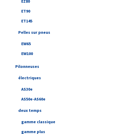
EZ80
ET90
ET145
Pelles sur pneus
EW65
EW100
Pilonneuses
électriques
AS30e
AS50e-AS60e
deux temps
gamme classique
gamme plus