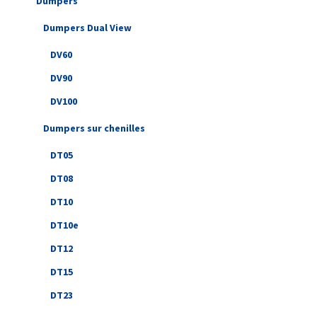
Dumpers
Dumpers Dual View
DV60
DV90
DV100
Dumpers sur chenilles
DT05
DT08
DT10
DT10e
DT12
DT15
DT23