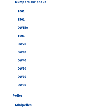
Dumpers sur pneus
1001
1501
DW15e
1601
DW20
DW30
DW40
DW50
DW60
DW90
Pelles
Minipelles