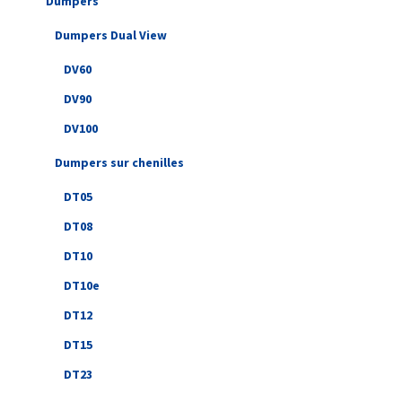
Dumpers
Dumpers Dual View
DV60
DV90
DV100
Dumpers sur chenilles
DT05
DT08
DT10
DT10e
DT12
DT15
DT23