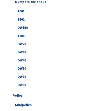
Dumpers sur pneus
1001
1501
DW15e
1601
DW20
DW30
DW40
DW50
DW60
DW90
Pelles
Minipelles