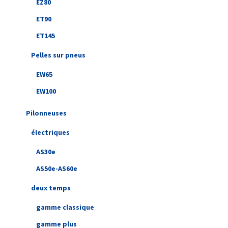
EZ80
ET90
ET145
Pelles sur pneus
EW65
EW100
Pilonneuses
électriques
AS30e
AS50e-AS60e
deux temps
gamme classique
gamme plus