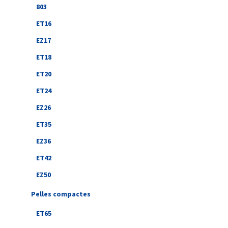
803
ET16
EZ17
ET18
ET20
ET24
EZ26
ET35
EZ36
ET42
EZ50
Pelles compactes
ET65