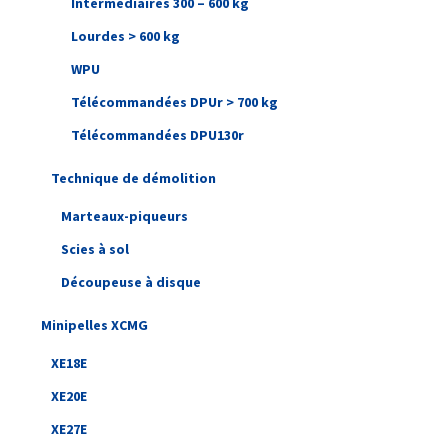
Intermédiaires 300 – 600 kg
Lourdes > 600 kg
WPU
Télécommandées DPUr > 700 kg
Télécommandées DPU130r
Technique de démolition
Marteaux-piqueurs
Scies à sol
Découpeuse à disque
Minipelles XCMG
XE18E
XE20E
XE27E