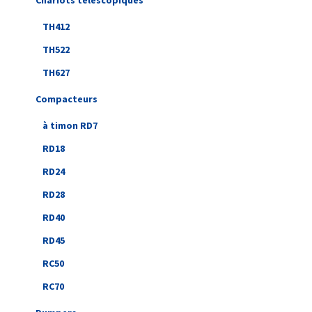
Chariots télescopiques
TH412
TH522
TH627
Compacteurs
à timon RD7
RD18
RD24
RD28
RD40
RD45
RC50
RC70