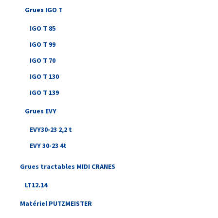
Grues IGO T
IGO T 85
IGO T 99
IGO T 70
IGO T 130
IGO T 139
Grues EVY
EVY30-23 2,2 t
EVY 30-23 4t
Grues tractables MIDI CRANES
LT12.14
Matériel PUTZMEISTER