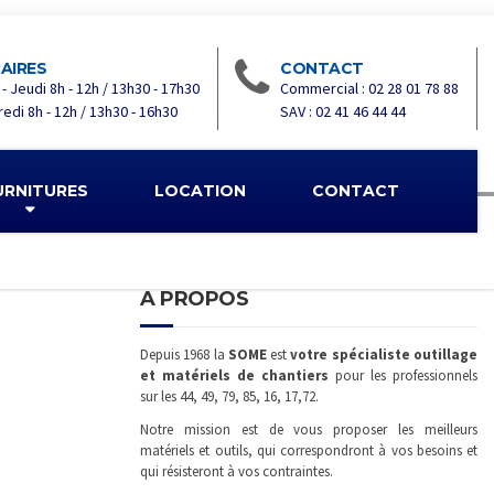
AIRES
CONTACT
 - Jeudi 8h - 12h / 13h30 - 17h30
Commercial : 02 28 01 78 88
edi 8h - 12h / 13h30 - 16h30
SAV : 02 41 46 44 44
URNITURES
LOCATION
CONTACT
A PROPOS
Depuis 1968 la
SOME
est
votre spécialiste outillage
et matériels de chantiers
pour les professionnels
sur les 44, 49, 79, 85, 16, 17,72.
Notre mission est de vous proposer les meilleurs
matériels et outils, qui correspondront à vos besoins et
qui résisteront à vos contraintes.