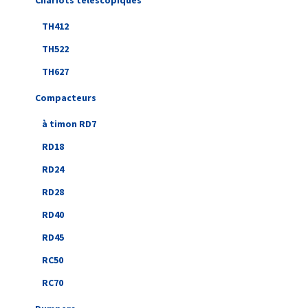
Chariots télescopiques
TH412
TH522
TH627
Compacteurs
à timon RD7
RD18
RD24
RD28
RD40
RD45
RC50
RC70