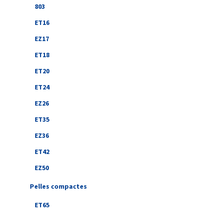
803
ET16
EZ17
ET18
ET20
ET24
EZ26
ET35
EZ36
ET42
EZ50
Pelles compactes
ET65