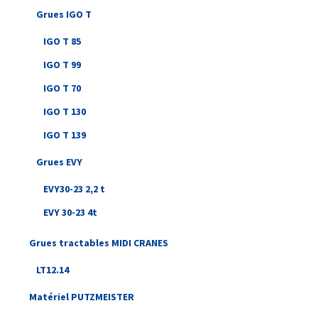
Grues IGO T
IGO T 85
IGO T 99
IGO T 70
IGO T 130
IGO T 139
Grues EVY
EVY30-23 2,2 t
EVY 30-23 4t
Grues tractables MIDI CRANES
LT12.14
Matériel PUTZMEISTER