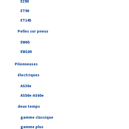
EZ80
ET90
ET145
Pelles sur pneus
EW65
EW100
Pilonneuses
électriques
AS30e
AS50e-AS60e
deux temps
gamme classique
gamme plus