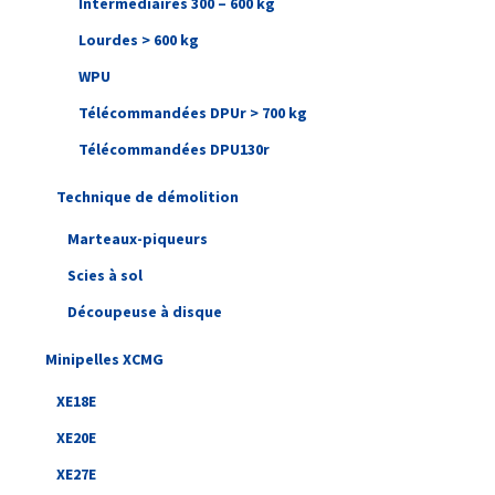
Intermédiaires 300 – 600 kg
Lourdes > 600 kg
WPU
Télécommandées DPUr > 700 kg
Télécommandées DPU130r
Technique de démolition
Marteaux-piqueurs
Scies à sol
Découpeuse à disque
Minipelles XCMG
XE18E
XE20E
XE27E