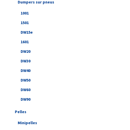
Dumpers sur pneus
1001
1501
DW15e
1601
DW20
DW30
DW40
DW50
DW60
DW90
Pelles
Minipelles