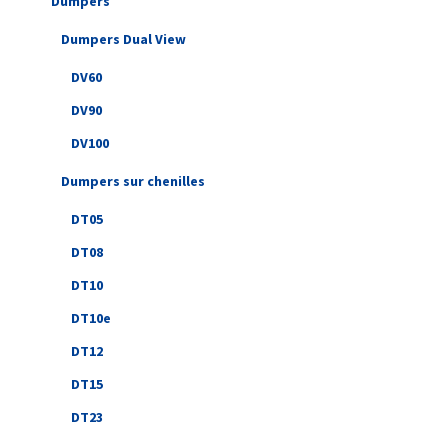
Dumpers
Dumpers Dual View
DV60
DV90
DV100
Dumpers sur chenilles
DT05
DT08
DT10
DT10e
DT12
DT15
DT23