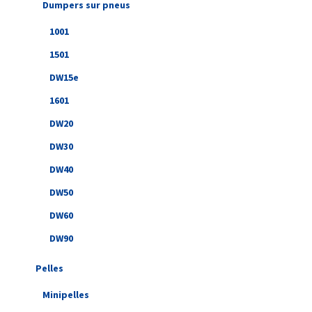
Dumpers sur pneus
1001
1501
DW15e
1601
DW20
DW30
DW40
DW50
DW60
DW90
Pelles
Minipelles