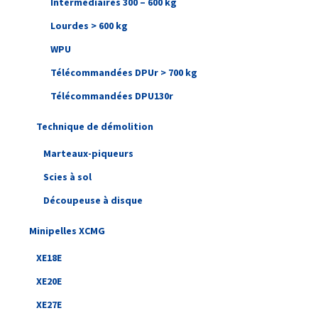
Intermédiaires 300 – 600 kg
Lourdes > 600 kg
WPU
Télécommandées DPUr > 700 kg
Télécommandées DPU130r
Technique de démolition
Marteaux-piqueurs
Scies à sol
Découpeuse à disque
Minipelles XCMG
XE18E
XE20E
XE27E