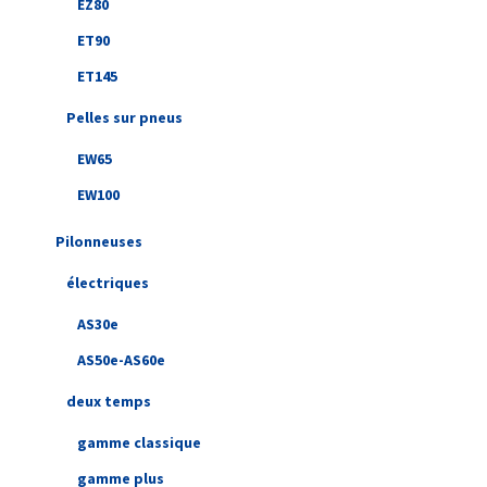
EZ80
ET90
ET145
Pelles sur pneus
EW65
EW100
Pilonneuses
électriques
AS30e
AS50e-AS60e
deux temps
gamme classique
gamme plus