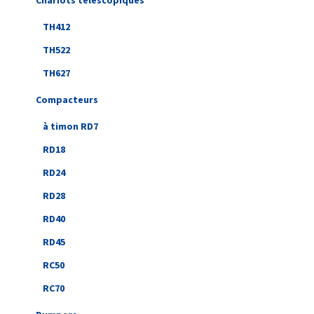
Chariots télescopiques
TH412
TH522
TH627
Compacteurs
à timon RD7
RD18
RD24
RD28
RD40
RD45
RC50
RC70