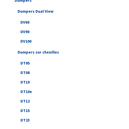
Dumpers
Dumpers Dual View
DV60
DV90
DV100
Dumpers sur chenilles
DT05
DT08
DT10
DT10e
DT12
DT15
DT23