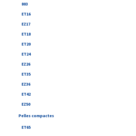
803
ET16
EZ17
ET18
ET20
ET24
EZ26
ET35
EZ36
ET42
EZ50
Pelles compactes
ET65