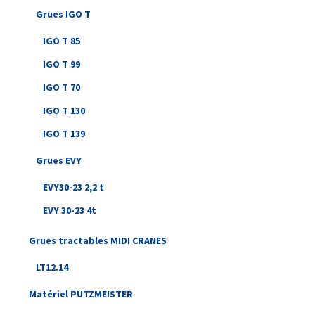
Grues IGO T
IGO T 85
IGO T 99
IGO T 70
IGO T 130
IGO T 139
Grues EVY
EVY30-23 2,2 t
EVY 30-23 4t
Grues tractables MIDI CRANES
LT12.14
Matériel PUTZMEISTER